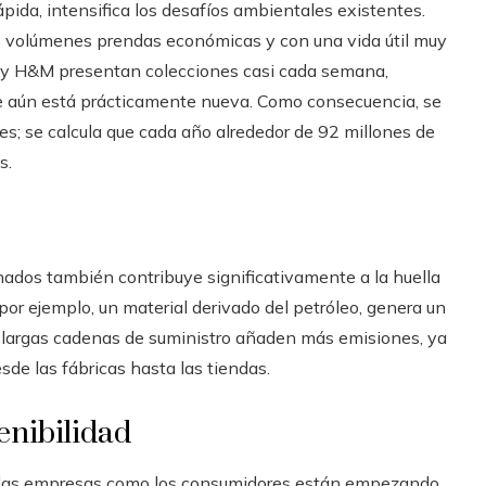
ida, intensifica los desafíos ambientales existentes.
es volúmenes prendas económicas y con una vida útil muy
 y H&M presentan colecciones casi cada semana,
e aún está prácticamente nueva. Como consecuencia, se
s; se calcula que cada año alrededor de 92 millones de
s.
nados también contribuye significativamente a la huella
por ejemplo, un material derivado del petróleo, genera un
largas cadenas de suministro añaden más emisiones, ya
sde las fábricas hasta las tiendas.
tenibilidad
o las empresas como los consumidores están empezando