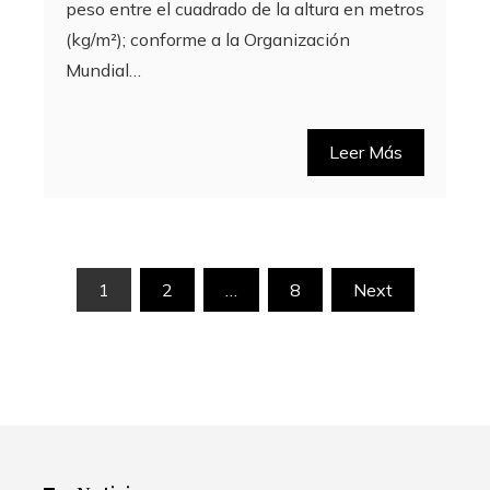
peso entre el cuadrado de la altura en metros
(kg/m²); conforme a la Organización
Mundial…
Leer Más
Paginación
1
2
…
8
Next
de
entradas