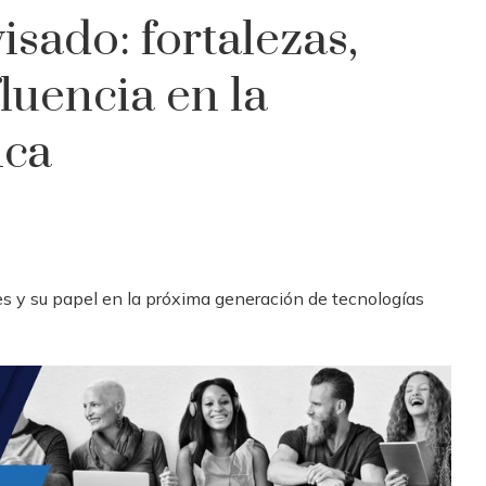
sado: fortalezas,
fluencia en la
ica