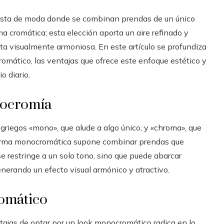
sta de moda donde se combinan prendas de un único
a cromática; esta elección aporta un aire refinado y
eta visualmente armoniosa. En este artículo se profundiza
omático, las ventajas que ofrece este enfoque estético y
o diario.
nocromía
griegos «mono», que alude a algo único, y «chroma», que
e forma monocromática supone combinar prendas que
 restringe a un solo tono, sino que puede abarcar
nerando un efecto visual armónico y atractivo.
romático
ajas de optar por un look monocromático radica en lo