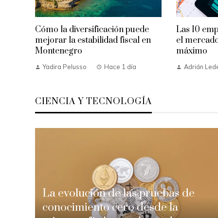
Cómo la diversificación puede
Las 10 em
mejorar la estabilidad fiscal en
el mercado
Montenegro
máximo
Yadira Pelusso
Hace 1 día
Adrián Le
CIENCIA Y TECNOLOGÍA
La evolución de las pruebas de
conocimiento cero desde la