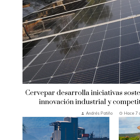
Cervepar desarrolla iniciativas sost
innovación industrial y competi
Andrés Patiño
Hace 7 