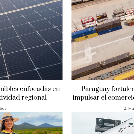
enibles enfocadas en
Paraguay fortalec
tividad regional
impulsar el comerci
días
Mar